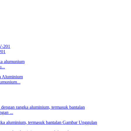
201
...
umunium...
gan ...